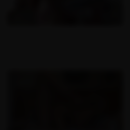
Veselé Velikonoce přejí Veronika a
Jára
29.03.2019