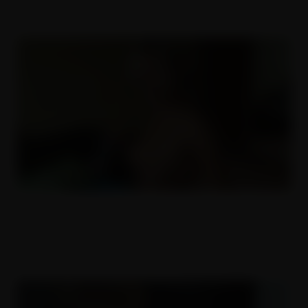
Oplodněná česká kráska
26.12.2018