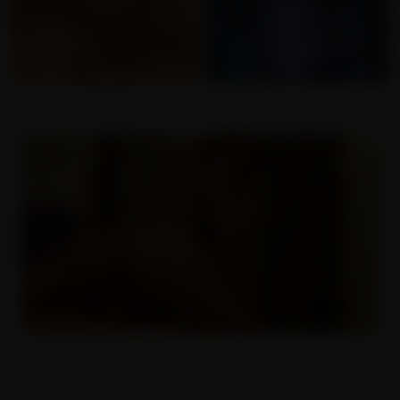
18 letá anální princezna
08.03.2019