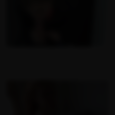
Český amatéři 22
24.08.2017