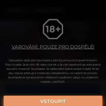
VAROVÁNÍ: POUZE PRO DOSPĚLÉ!
Tvůj přístup do videa
Jakoukoliv další akcí souhlasíte s těmito smluvními podmínkami:
Potvrzujete, že je vám 18 nebo více let a že vás nepohoršuje zobrazený
sexuální materiál. Souhlasíte, že nedovolíte žádné osobě mladší 18 let,
aby získala přístup k materiálu obsaženému na našich stránkách.
Login
Souhlasíte se zpracováním některých osobních údajů a s uložením
cookies v počítači.
Celé video
Heslo
VSTOUPIT