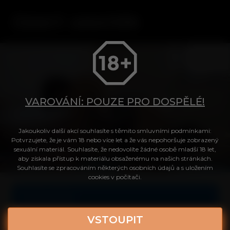
VAROVÁNÍ: POUZE PRO DOSPĚLÉ!
Jakoukoliv další akcí souhlasíte s těmito smluvními podmínkami:
Tvůj přístup do videa
Potvrzujete, že je vám 18 nebo více let a že vás nepohoršuje zobrazený
sexuální materiál. Souhlasíte, že nedovolíte žádné osobě mladší 18 let,
aby získala přístup k materiálu obsaženému na našich stránkách.
Souhlasíte se zpracováním některých osobních údajů a s uložením
Login
cookies v počítači.
Celé video
Heslo
VSTOUPIT