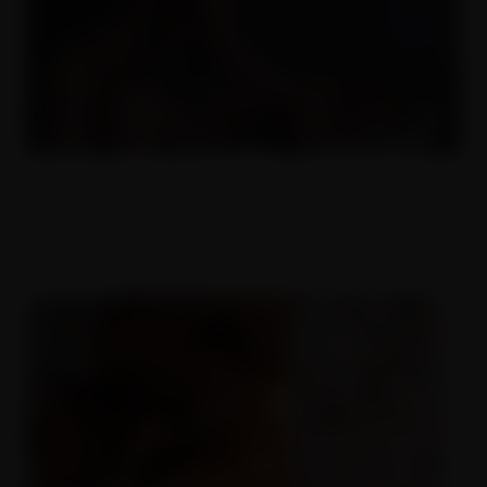
Český amatéři 20
13.08.2017