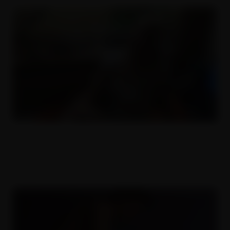
Amatérský pornodeník
14.10.2018