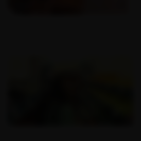
Český amatéři 3
18.05.2017
Dokonalá kráska