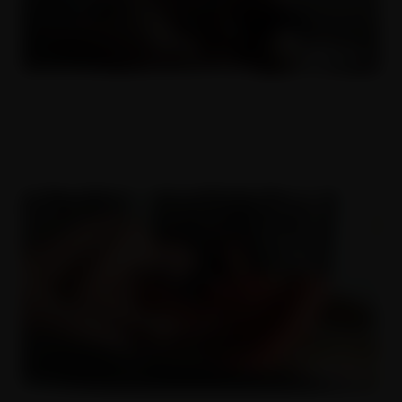
Anál těsně před porodem
17.01.2019