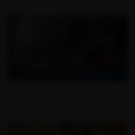
Český amatéři 2
17.05.2017