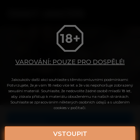
VAROVÁNÍ: POUZE PRO DOSPĚLÉ!
Jakoukoliv další akcí souhlasíte s těmito smluvními podmínkami:
Tvůj přístup do videa
Potvrzujete, že je vám 18 nebo více let a že vás nepohoršuje zobrazený
sexuální materiál. Souhlasíte, že nedovolíte žádné osobě mladší 18 let,
aby získala přístup k materiálu obsaženému na našich stránkách.
Souhlasíte se zpracováním některých osobních údajů a s uložením
Login
cookies v počítači.
Celé video
Heslo
VSTOUPIT