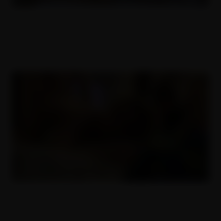
ČESKÝ AMATÉŘI 61
26.08.2018
Zralá anální bohyně
11.03.2019