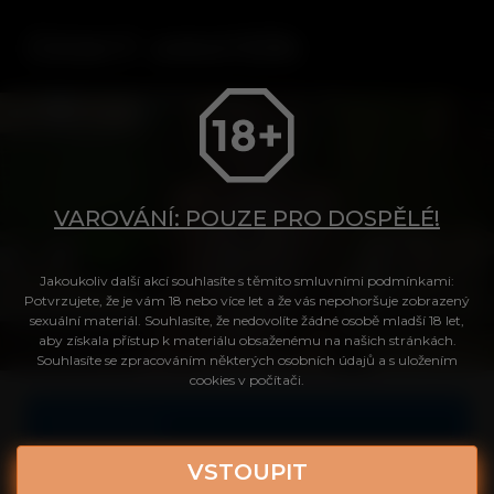
VAROVÁNÍ: POUZE PRO DOSPĚLÉ!
Jakoukoliv další akcí souhlasíte s těmito smluvními podmínkami:
Tvůj přístup do videa
Potvrzujete, že je vám 18 nebo více let a že vás nepohoršuje zobrazený
sexuální materiál. Souhlasíte, že nedovolíte žádné osobě mladší 18 let,
aby získala přístup k materiálu obsaženému na našich stránkách.
Souhlasíte se zpracováním některých osobních údajů a s uložením
Login
cookies v počítači.
Celé video
Heslo
VSTOUPIT